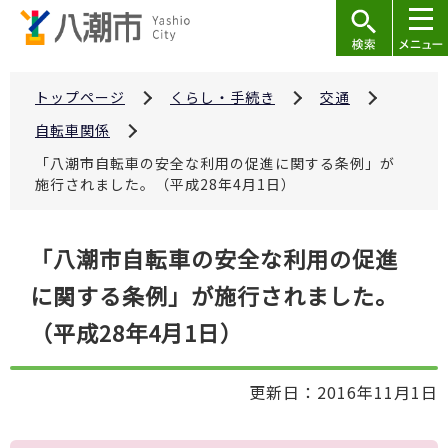
こ
の
ペ
ー
トップページ
くらし・手続き
交通
ジ
自転車関係
の
「八潮市自転車の安全な利用の促進に関する条例」が
先
施行されました。（平成28年4月1日）
頭
で
本
「八潮市自転車の安全な利用の促進
す
文
に関する条例」が施行されました。
こ
こ
（平成28年4月1日）
か
ら
更新日：2016年11月1日