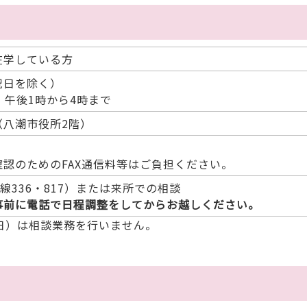
在学している方
祝日を除く）
午後1時から4時まで
（八潮市役所2階）
認のためのFAX通信料等はご負担ください。
：内線336・817）または来所での相談
事前に電話で日程調整をしてからお越しください。
3日）は相談業務を行いません。