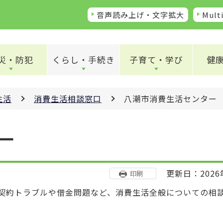
音声読み上げ・文字拡大
Multi
災・防犯
くらし・手続き
子育て・学び
健
生活
消費生活相談窓口
八潮市消費生活センター
ー
更新日：2026
印刷
契約トラブルや借金問題など、消費生活全般についての相