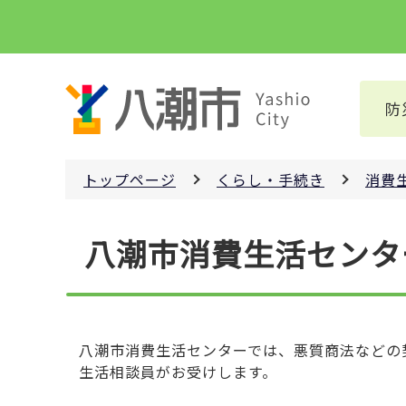
こ
の
ペ
ー
防
ジ
の
先
トップページ
くらし・手続き
消費
頭
で
本
す
八潮市消費生活センタ
文
こ
こ
か
ら
八潮市消費生活センターでは、悪質商法などの
生活相談員がお受けします。