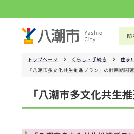
こ
の
ペ
ー
防
ジ
の
先
トップページ
くらし・手続き
住ま
頭
で
「八潮市多文化共生推進プラン」の計画期間
す
本
「八潮市多文化共生推
文
こ
こ
か
ら