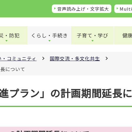
音声読み上げ・文字拡大
Multi
災・防犯
くらし・手続き
子育て・学び
健
い・コミュニティ
国際交流・多文化共生
延長について
進プラン」の計画期間延長