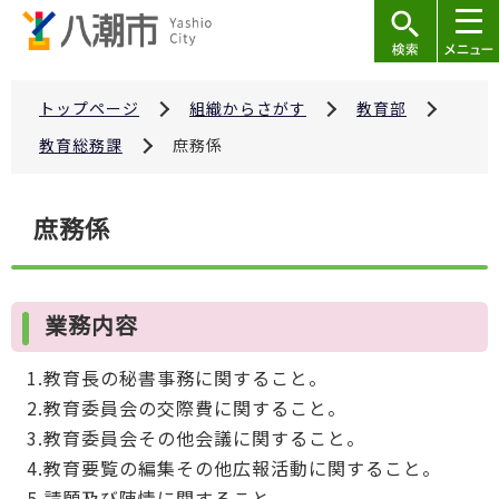
こ
の
ペ
ー
トップページ
組織からさがす
教育部
ジ
教育総務課
庶務係
の
先
本
庶務係
頭
文
で
こ
す
こ
業務内容
か
ら
1.教育長の秘書事務に関すること。
2.教育委員会の交際費に関すること。
3.教育委員会その他会議に関すること。
4.教育要覧の編集その他広報活動に関すること。
5.請願及び陳情に関すること。