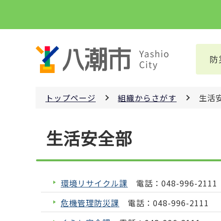
こ
の
ペ
ー
防
ジ
の
先
トップページ
組織からさがす
生活
頭
で
本
す
生活安全部
文
こ
こ
か
環境リサイクル課
電話：048-996-2111
ら
危機管理防災課
電話：048-996-2111