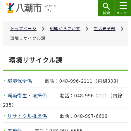
こ
の
ペ
ー
トップページ
組織からさがす
生活安全部
ジ
環境リサイクル課
の
先
本
環境リサイクル課
頭
文
で
こ
す
こ
環境保全係
電話：048-996-2111（内線338）
か
ら
環境衛生・清掃係
電話：048-996-2111（内線
235）
リサイクル推進係
電話：048-997-6696
業務係
電話：048-997-6696