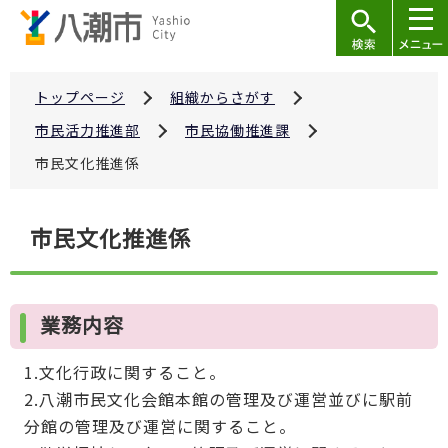
こ
の
ペ
ー
トップページ
組織からさがす
ジ
市民活力推進部
市民協働推進課
の
市民文化推進係
先
頭
本
で
市民文化推進係
文
す
こ
こ
業務内容
か
ら
1.文化行政に関すること。
2.八潮市民文化会館本館の管理及び運営並びに駅前
分館の管理及び運営に関すること。