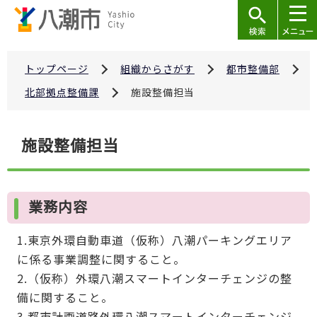
こ
の
ペ
ー
トップページ
組織からさがす
都市整備部
ジ
北部拠点整備課
施設整備担当
の
先
本
施設整備担当
頭
文
で
こ
す
こ
業務内容
か
ら
1.東京外環自動車道（仮称）八潮パーキングエリア
に係る事業調整に関すること。
2.（仮称）外環八潮スマートインターチェンジの整
備に関すること。
3.都市計画道路外環八潮スマートインターチェンジ