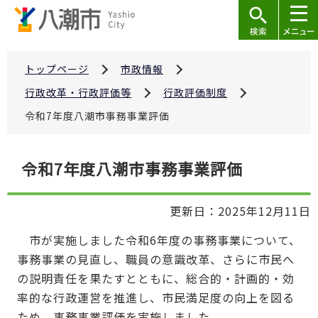
こ
の
ペ
ー
トップページ
市政情報
ジ
行政改革・行政評価等
行政評価制度
の
令和7年度八潮市事務事業評価
先
頭
本
で
令和7年度八潮市事務事業評価
文
す
こ
更新日：2025年12月11日
こ
か
市が実施しました令和6年度の事務事業について、
ら
事務事業の見直し、職員の意識改革、さらに市民へ
の説明責任を果たすとともに、総合的・計画的・効
率的な行政運営を推進し、市民満足度の向上を図る
ため、事務事業評価を実施しました。