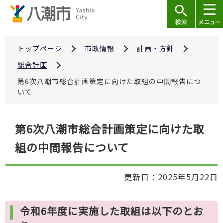
こ
の
ペ
ー
トップページ
市政情報
計画・方針
ジ
総合計画
の
第6次八潮市総合計画策定に向けた取組の中間報告につ
先
いて
頭
で
本
第6次八潮市総合計画策定に向けた取
す
文
組の中間報告について
こ
こ
か
更新日：2025年5月22日
ら
令和6年度に実施した取組は以下のとお