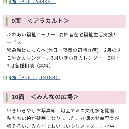
8面（PDF：589KB）
9面 ＜アラカルト＞
ふれあい福祉コーナー=高齢者在宅福祉生活支援サ
ービス
緊急時はこちらへ(休日・夜間の初期診療)、2月のす
こやかカレンダー、3月いきいきカレンダー、2月・
3月各種相談（無料）
9面（PDF：1,191KB）
10面 ＜みんなの広場＞
いきいきやしお写真館＝町会でミニ文化祭を開催、
私たちの絵が壁画になりました、八潮の特産野菜が
勢ぞろい、みんなでおいしいクリスマス、、小中一