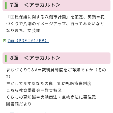
7面 ＜アラカルト＞
「国民保護に関する八潮市計画」を策定、笑顔＝花
づくりで八潮のイメージアップ、行ってみたいなと
なりまち、文芸欄
7面（PDF：615KB）
8面 ＜アラカルト＞
まちづくりQ＆A＝裁判員制度をご存知ですか（その
2）
生かしてますあなたの税＝乳幼児医療費制度
こちら教育委員会＝教育特区
くらしの豆知識＝実験商法・点検商法に要注意
図書館だより