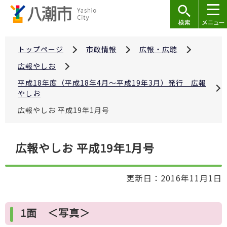
こ
の
ペ
ー
トップページ
市政情報
広報・広聴
ジ
広報やしお
の
平成18年度（平成18年4月～平成19年3月）発行 広報
先
やしお
頭
広報やしお 平成19年1月号
で
す
本
広報やしお 平成19年1月号
文
こ
更新日：2016年11月1日
こ
か
ら
1面 ＜写真＞