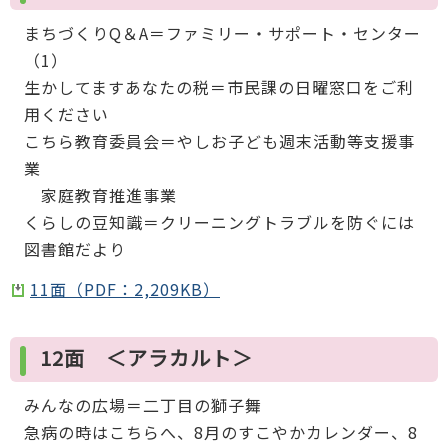
まちづくりQ＆A＝ファミリー・サポート・センター
（1）
生かしてますあなたの税＝市民課の日曜窓口をご利
用ください
こちら教育委員会＝やしお子ども週末活動等支援事
業
家庭教育推進事業
くらしの豆知識＝クリーニングトラブルを防ぐには
図書館だより
11面（PDF：2,209KB）
12面 ＜アラカルト＞
みんなの広場＝二丁目の獅子舞
急病の時はこちらへ、8月のすこやかカレンダー、8