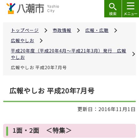
こ
の
ペ
ー
トップページ
市政情報
広報・広聴
ジ
広報やしお
の
平成20年度（平成20年4月～平成21年3月）発行 広報
先
やしお
頭
広報やしお 平成20年7月号
で
す
本
広報やしお 平成20年7月号
文
こ
更新日：2016年11月1日
こ
か
ら
1面・2面 ＜特集＞