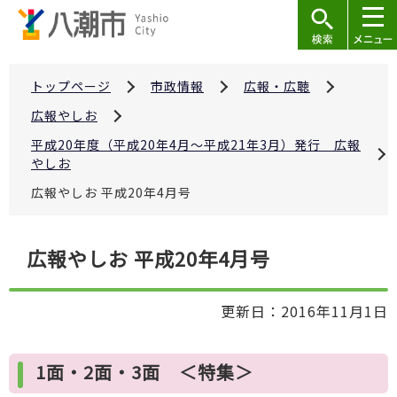
こ
の
ペ
ー
トップページ
市政情報
広報・広聴
ジ
広報やしお
の
平成20年度（平成20年4月～平成21年3月）発行 広報
先
やしお
頭
広報やしお 平成20年4月号
で
す
本
広報やしお 平成20年4月号
文
こ
更新日：2016年11月1日
こ
か
ら
1面・2面・3面 ＜特集＞