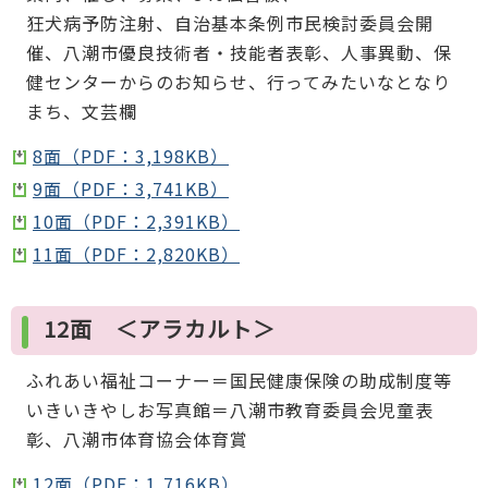
狂犬病予防注射、自治基本条例市民検討委員会開
催、八潮市優良技術者・技能者表彰、人事異動、保
健センターからのお知らせ、行ってみたいなとなり
まち、文芸欄
8面（PDF：3,198KB）
9面（PDF：3,741KB）
10面（PDF：2,391KB）
11面（PDF：2,820KB）
12面 ＜アラカルト＞
ふれあい福祉コーナー＝国民健康保険の助成制度等
いきいきやしお写真館＝八潮市教育委員会児童表
彰、八潮市体育協会体育賞
12面（PDF：1,716KB）