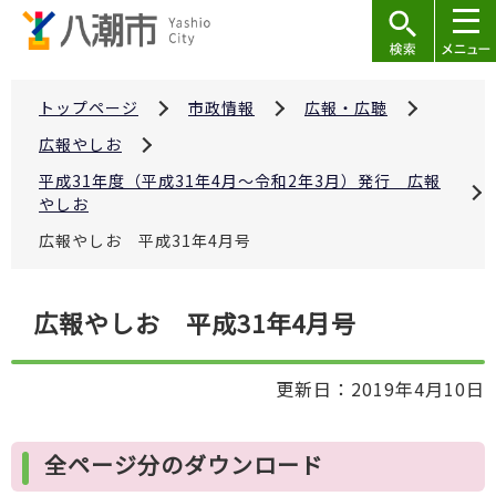
こ
の
ペ
ー
トップページ
市政情報
広報・広聴
ジ
広報やしお
の
平成31年度（平成31年4月～令和2年3月）発行 広報
先
やしお
頭
広報やしお 平成31年4月号
で
す
本
広報やしお 平成31年4月号
文
こ
更新日：2019年4月10日
こ
か
ら
全ページ分のダウンロード