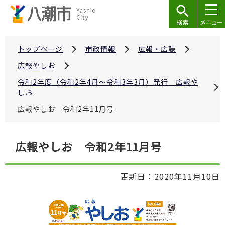
こ
の
ペ
ー
トップページ
市政情報
広報・広聴
ジ
広報やしお
の
令和2年度（令和2年4月～令和3年3月）発行 広報や
先
しお
頭
広報やしお 令和2年11月号
で
す
本
広報やしお 令和2年11月号
文
こ
更新日：2020年11月10日
こ
か
ら