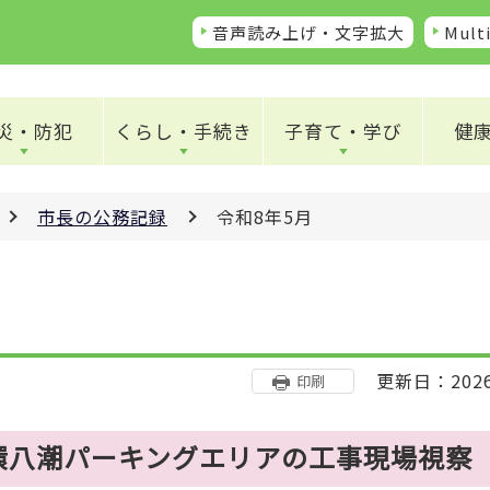
音声読み上げ・文字拡大
Multi
災・防犯
くらし・手続き
子育て・学び
健
市長の公務記録
令和8年5月
更新日：202
印刷
環八潮パーキングエリアの工事現場視察