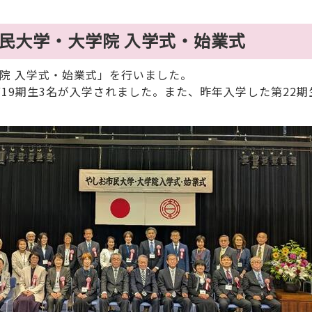
市民大学・大学院 入学式・始業式
院 入学式・始業式」を行いました。
19期生3名が入学されました。また、昨年入学した第22期