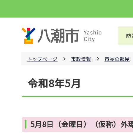
こ
の
ペ
ー
防
ジ
の
先
トップページ
市政情報
市長の部屋
頭
で
本
す
令和8年5月
文
こ
こ
か
ら
5月8日（金曜日）（仮称）外