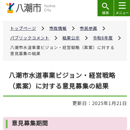
こ
の
ペ
ー
トップページ
市政情報
市民参画
ジ
パブリックコメント
結果公示
令和6年度
の
八潮市水道事業ビジョン・経営戦略（素案）に対する
先
意見募集の結果
頭
で
本
八潮市水道事業ビジョン・経営戦略
す
文
（素案）に対する意見募集の結果
こ
こ
か
更新日：2025年1月21日
ら
意見募集期間