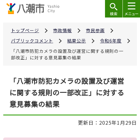
こ
の
ペ
ー
トップページ
市政情報
市民参画
ジ
パブリックコメント
結果公示
令和6年度
の
「八潮市防犯カメラの設置及び運営に関する規則の一
先
部改正」に対する意見募集の結果
頭
で
本
「八潮市防犯カメラの設置及び運営
す
文
に関する規則の一部改正」に対する
こ
こ
意見募集の結果
か
ら
更新日：2025年1月29日