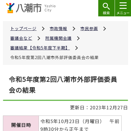
こ
の
ペ
ー
トップページ
市政情報
市民参画
ジ
審議会など
附属機関会議
の
審議結果【令和5年度下半期】
先
令和5年度第2回八潮市外部評価委員会の結果
頭
で
本
す
令和5年度第2回八潮市外部評価委員
文
会の結果
こ
こ
か
更新日：2023年12月27日
ら
令和5年10月23日（月曜日） 午前
開催日時
9時30分から正午まで