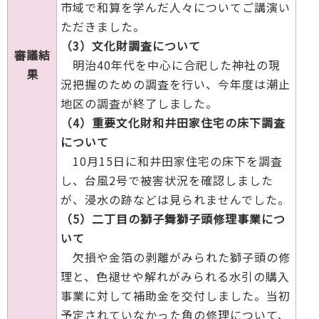
市域で和算を学んだ人々についてご講演い
ただきました。
（3）文化財調査について
審議結
明治40年代を中心に合祀した神社の現
果
況把握のための調査を行い、今年度は潮止
地区の調査が終了しました。
（4）重要文化財和井田家住宅の床下調査
について
10月15日に和井田家住宅の床下を調査
し、台風2号で被害状況を確認しました
が、浸水の跡などは見られませんでした。
（5）二丁目の獅子舞獅子頭修理事業につ
いて
欠損や金箔の剥離がみられた獅子頭の修
理と、色褪せや解れがみられる水引の購入
事業に対して補助金を交付しました。当初
予定されていなかった角の修理について、