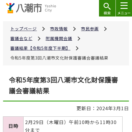
こ
の
ペ
ー
トップページ
市政情報
市民参画
ジ
審議会など
附属機関会議
の
審議結果【令和5年度下半期】
先
令和5年度第3回八潮市文化財保護審議会審議結果
頭
で
本
す
令和5年度第3回八潮市文化財保護審
文
議会審議結果
こ
こ
か
更新日：2024年3月1日
ら
2月29日（木曜日）午前10時から11時30
日時
分まで