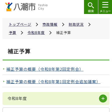
こ
の
ペ
ー
トップページ
市政情報
財政状況
ジ
予算
令和8年度
補正予算
の
先
本
補正予算
頭
文
で
こ
す
こ
補正予算の概要（令和8年第2回定例会）
か
ら
補正予算の概要（令和8年第1回定例会追加議案）
令和8年度