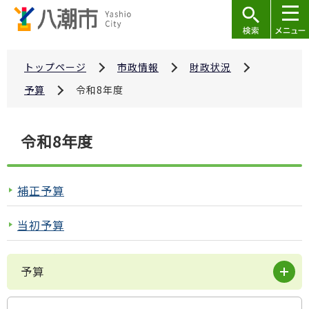
こ
の
ペ
ー
トップページ
市政情報
財政状況
ジ
予算
令和8年度
の
先
本
令和8年度
頭
文
で
こ
す
こ
補正予算
か
ら
当初予算
予算