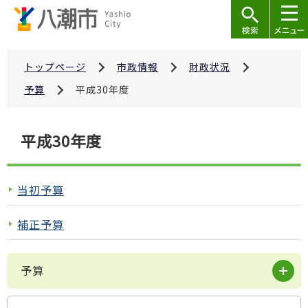
こ
の
ペ
ー
トップページ
市政情報
財政状況
ジ
予算
平成30年度
の
先
本
平成30年度
頭
文
で
こ
す
こ
当初予算
か
ら
補正予算
予算