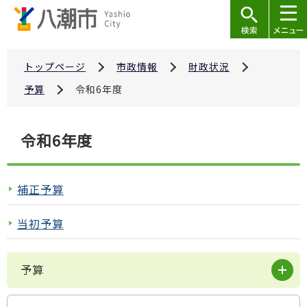
こ
の
ペ
ー
トップページ
市政情報
財政状況
ジ
予算
令和6年度
の
先
本
令和6年度
頭
文
で
こ
す
こ
補正予算
か
ら
当初予算
予算