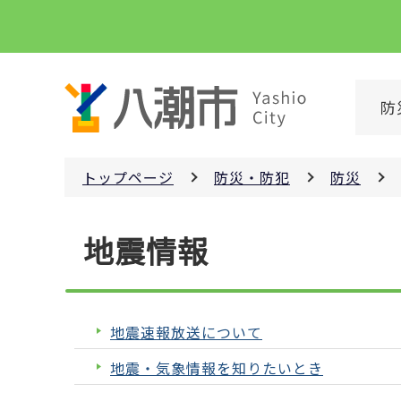
こ
の
ペ
ー
防
ジ
の
先
トップページ
防災・防犯
防災
頭
で
本
す
地震情報
文
こ
こ
か
地震速報放送について
ら
地震・気象情報を知りたいとき