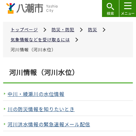
こ
の
ペ
ー
トップページ
防災・防犯
防災
ジ
気象情報などを受け取るには
の
河川情報（河川水位）
先
頭
本
で
河川情報（河川水位）
文
す
こ
こ
中川・綾瀬川の水位情報
か
ら
川の防災情報を知りたいとき
河川洪水情報の緊急速報メール配信