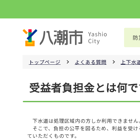
こ
の
ペ
ー
防
ジ
の
先
トップページ
よくある質問
上下水
頭
で
本
す
受益者負担金とは何で
文
こ
こ
か
ら
下水道は処理区域内の方しか利用できません
そこで、負担の公平を図るため、利益を受ける
ていただくものです。