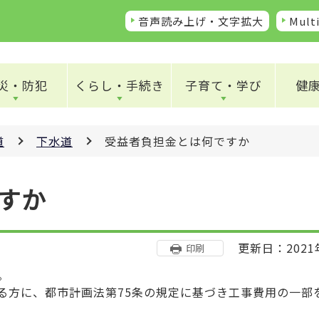
音声読み上げ・文字拡大
Multi
災・防犯
くらし・手続き
子育て・学び
健
道
下水道
受益者負担金とは何ですか
すか
更新日：2021
印刷
。
方に、都市計画法第75条の規定に基づき工事費用の一部