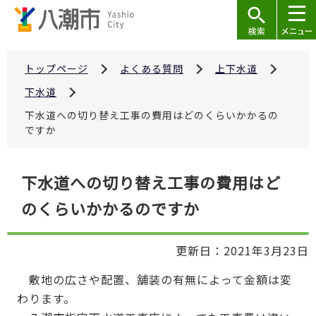
こ
の
ペ
ー
トップページ
よくある質問
上下水道
ジ
下水道
の
下水道への切り替え工事の費用はどのくらいかかるの
先
ですか
頭
で
本
下水道への切り替え工事の費用はど
す
文
のくらいかかるのですか
こ
こ
か
更新日：2021年3月23日
ら
敷地の広さや配置、舗装の有無によって金額は変
わります。