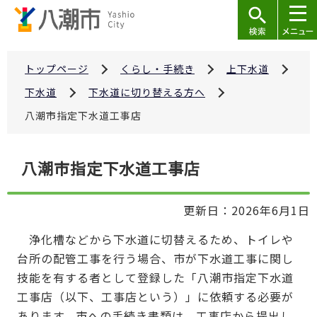
こ
の
ペ
ー
トップページ
くらし・手続き
上下水道
ジ
下水道
下水道に切り替える方へ
の
八潮市指定下水道工事店
先
頭
本
で
八潮市指定下水道工事店
文
す
こ
更新日：2026年6月1日
こ
か
浄化槽などから下水道に切替えるため、トイレや
ら
台所の配管工事を行う場合、市が下水道工事に関し
技能を有する者として登録した「八潮市指定下水道
工事店（以下、工事店という）」に依頼する必要が
あります。市への手続き書類は、工事店から提出し