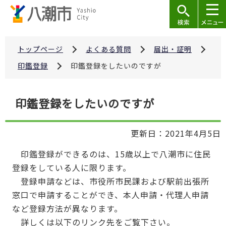
こ
の
ペ
ー
トップページ
よくある質問
届出・証明
ジ
印鑑登録
印鑑登録をしたいのですが
の
先
本
印鑑登録をしたいのですが
頭
文
で
こ
す
更新日：2021年4月5日
こ
か
印鑑登録ができるのは、15歳以上で八潮市に住民
ら
登録をしている人に限ります。
登録申請などは、市役所市民課および駅前出張所
窓口で申請することができ、本人申請・代理人申請
など登録方法が異なります。
詳しくは以下のリンク先をご覧下さい。