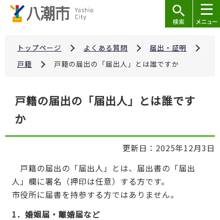
こ
の
ペ
ー
トップページ
よくある質問
届出・証明
ジ
戸籍
戸籍の届出の「届出人」とは誰ですか
の
先
本
戸籍の届出の「届出人」とは誰です
頭
文
で
か
こ
す
こ
か
更新日：2025年12月3日
ら
戸籍の届出の「届出人」とは、届出書の「届出
人」欄に署名（押印は任意）する方です。
市役所に届書を持参する方ではありません。
1．婚姻届・離婚届など