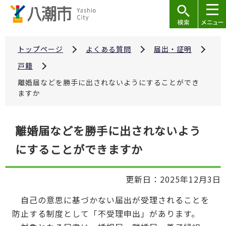
こ
の
ペ
ー
トップページ
よくある質問
届出・証明
ジ
戸籍
の
離婚届などを勝手に出されないようにすることができ
先
ますか
頭
で
本
離婚届などを勝手に出されないよう
す
文
にすることができますか
こ
こ
か
更新日：2025年12月3日
ら
自己の意思に基づかない届出が受理されることを
防止する制度として「不受理申出」があります。