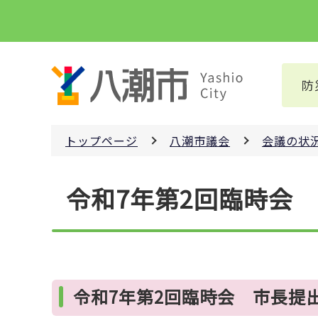
こ
の
ペ
ー
防
ジ
の
先
トップページ
八潮市議会
会議の状
頭
で
本
す
令和7年第2回臨時会
文
こ
こ
か
ら
令和7年第2回臨時会 市長提出