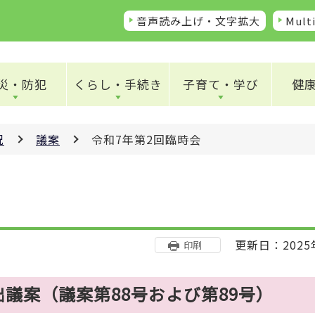
音声読み上げ・文字拡大
Multi
災・防犯
くらし・手続き
子育て・学び
健
況
議案
令和7年第2回臨時会
更新日：2025
印刷
議案（議案第88号および第89号）