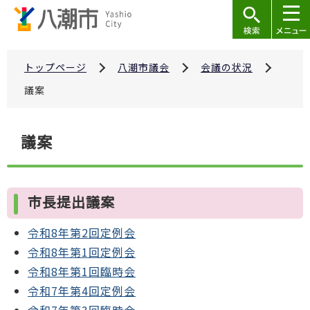
こ
の
ペ
ー
トップページ
八潮市議会
会議の状況
ジ
議案
の
先
本
議案
頭
文
で
こ
す
こ
市長提出議案
か
ら
令和8年第2回定例会
令和8年第1回定例会
令和8年第1回臨時会
令和7年第4回定例会