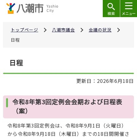
こ
の
ペ
ー
トップページ
八潮市議会
会議の状況
ジ
日程
の
先
本
日程
頭
文
で
こ
す
更新日：2026年6月18日
こ
か
ら
令和8年第3回定例会会期および日程表
（案）
令和8年第3回定例会は、令和8年9月1日（火曜日）
から令和8年9月18日（木曜日）までの18日間開催さ