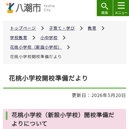
こ
の
ペ
ー
トップページ
子育て・学び
教育
ジ
学校教育
小中学校
の
花桃小学校（新設小学校）
先
花桃小学校開校準備だより
頭
で
本
す
花桃小学校開校準備だより
文
こ
更新日：2026年5月20日
こ
か
ら
花桃小学校（新設小学校）開校準備だ
よりについて