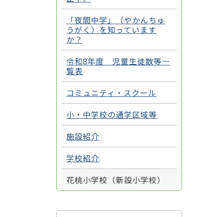
「夜間中学」（やかんちゅ
うがく）を知っています
か？
令和8年度 児童生徒数等一
覧表
コミュニティ・スクール
小・中学校の通学区域等
施設紹介
学校紹介
花桃小学校（新設小学校）