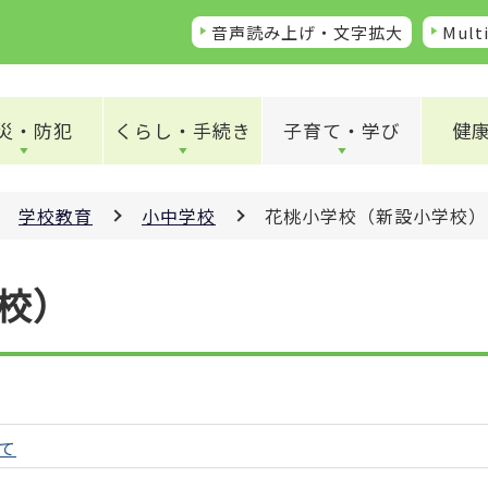
音声読み上げ・文字拡大
Multi
災・防犯
くらし・手続き
子育て・学び
健
学校教育
小中学校
花桃小学校（新設小学校）
校）
て