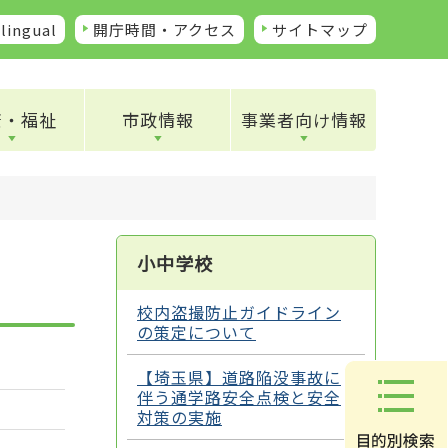
lingual
開庁時間・アクセス
サイトマップ
康・福祉
市政情報
事業者向け情報
小中学校
校内盗撮防止ガイドライン
の策定について
【埼玉県】道路陥没事故に
伴う通学路安全点検と安全
対策の実施