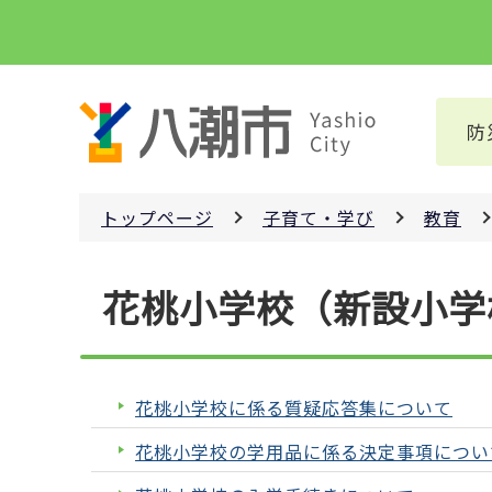
こ
の
ペ
ー
防
ジ
の
先
トップページ
子育て・学び
教育
頭
で
本
す
花桃小学校（新設小学
文
こ
こ
か
花桃小学校に係る質疑応答集について
ら
花桃小学校の学用品に係る決定事項につい