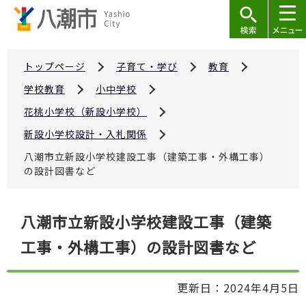
こ
の
ペ
ー
トップページ
子育て・学び
教育
ジ
学校教育
小中学校
の
花桃小学校（新設小学校）
先
新設小学校設計・入札関係
頭
で
八潮市立新設小学校建設工事（建築工事・外構工事）
の設計図書など
す
本
八潮市立新設小学校建設工事（建築
文
工事・外構工事）の設計図書など
こ
こ
か
更新日：2024年4月5日
ら