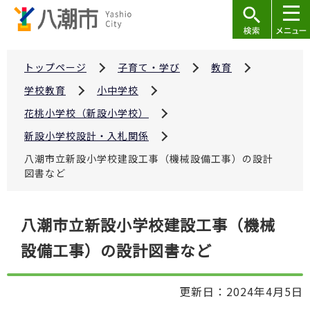
こ
の
ペ
ー
トップページ
子育て・学び
教育
ジ
学校教育
小中学校
の
花桃小学校（新設小学校）
先
新設小学校設計・入札関係
頭
で
八潮市立新設小学校建設工事（機械設備工事）の設計
図書など
す
本
八潮市立新設小学校建設工事（機械
文
設備工事）の設計図書など
こ
こ
か
更新日：2024年4月5日
ら