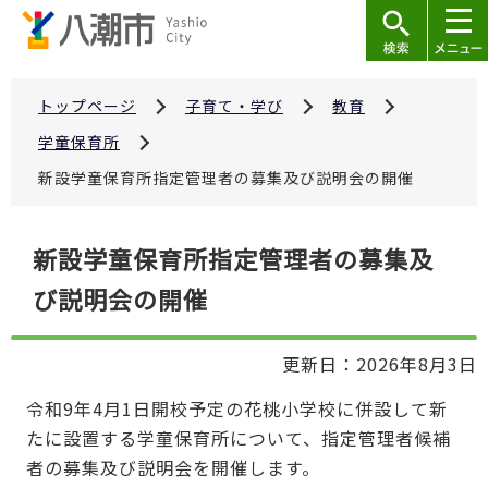
こ
の
ペ
ー
トップページ
子育て・学び
教育
ジ
学童保育所
の
新設学童保育所指定管理者の募集及び説明会の開催
先
頭
本
で
新設学童保育所指定管理者の募集及
文
す
び説明会の開催
こ
こ
か
更新日：2026年8月3日
ら
令和9年4月1日開校予定の花桃小学校に併設して新
たに設置する学童保育所について、指定管理者候補
者の募集及び説明会を開催します。