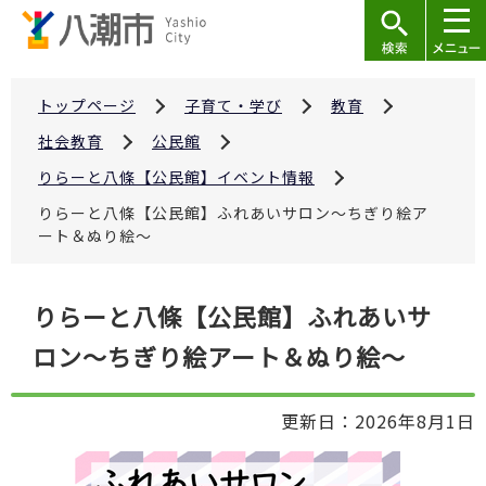
こ
の
ペ
ー
トップページ
子育て・学び
教育
ジ
社会教育
公民館
の
りらーと八條【公民館】イベント情報
先
りらーと八條【公民館】ふれあいサロン～ちぎり絵ア
頭
ート＆ぬり絵～
で
す
本
りらーと八條【公民館】ふれあいサ
文
ロン～ちぎり絵アート＆ぬり絵～
こ
こ
か
更新日：2026年8月1日
ら