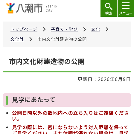
こ
の
ペ
ー
トップページ
子育て・学び
文化
ジ
文化財
市内文化財建造物の公開
の
先
本
市内文化財建造物の公開
頭
文
で
こ
す
更新日：2026年6月9日
こ
か
ら
見学にあたって
公開日時以外の敷地内への立ち入りはご遠慮くださ
い。
見学の際には、密にならないよう対人距離を保って
ご見学ください。また体調が優れない場合は、見学