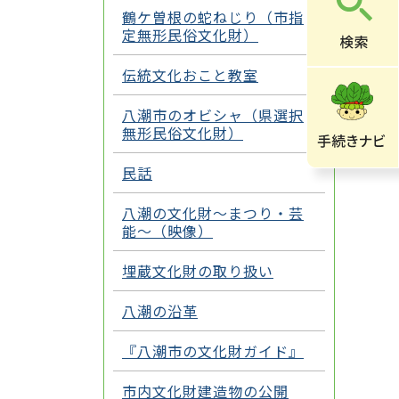
鶴ケ曽根の蛇ねじり（市指
定無形民俗文化財）
伝統文化おこと教室
八潮市のオビシャ（県選択
無形民俗文化財）
民話
八潮の文化財～まつり・芸
能～（映像）
埋蔵文化財の取り扱い
八潮の沿革
『八潮市の文化財ガイド』
市内文化財建造物の公開