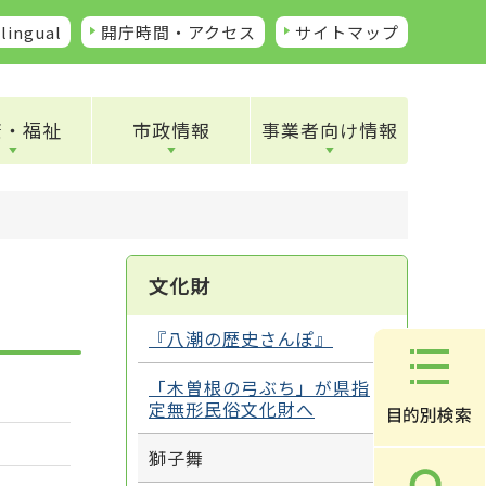
lingual
開庁時間・アクセス
サイトマップ
康・福祉
市政情報
事業者向け情報
文化財
『八潮の歴史さんぽ』
「木曽根の弓ぶち」が県指
定無形民俗文化財へ
獅子舞