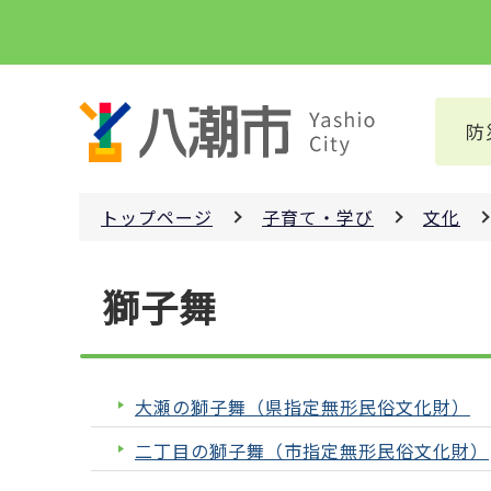
こ
の
ペ
ー
防
ジ
の
先
トップページ
子育て・学び
文化
頭
で
本
す
獅子舞
文
こ
こ
か
大瀬の獅子舞（県指定無形民俗文化財）
ら
二丁目の獅子舞（市指定無形民俗文化財）