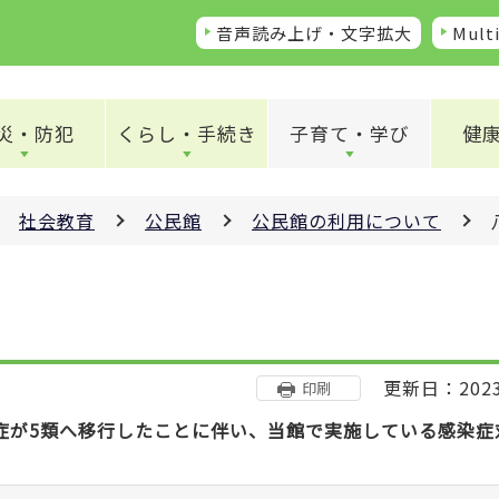
音声読み上げ・文字拡大
Multi
災・防犯
くらし・手続き
子育て・学び
健
社会教育
公民館
公民館の利用について
更新日：202
印刷
症が5類へ移行したことに伴い、当館で実施している感染症