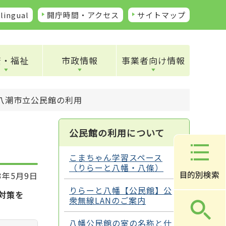
lingual
開庁時間・アクセス
サイトマップ
康・福祉
市政情報
事業者向け情報
八潮市立公民館の利用
公民館の利用について
こまちゃん学習スペース
（りらーと八幡・八條）
3年5月9日
りらーと八幡【公民館】公
対策を
衆無線LANのご案内
八幡公民館の室の名称と仕