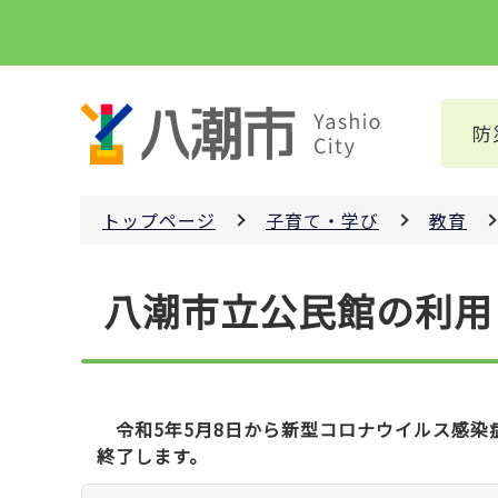
こ
の
ペ
ー
防
ジ
の
先
トップページ
子育て・学び
教育
頭
で
本
す
八潮市立公民館の利用
文
こ
こ
か
ら
令和5年5月8日から新型コロナウイルス感染
終了します。