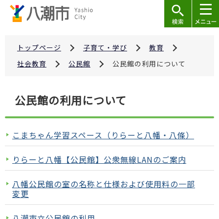
こ
の
ペ
ー
トップページ
子育て・学び
教育
ジ
社会教育
公民館
公民館の利用について
の
先
本
公民館の利用について
頭
文
で
こ
す
こ
こまちゃん学習スペース（りらーと八幡・八條）
か
ら
りらーと八幡【公民館】公衆無線LANのご案内
八幡公民館の室の名称と仕様および使用料の一部
変更
八潮市立公民館の利用