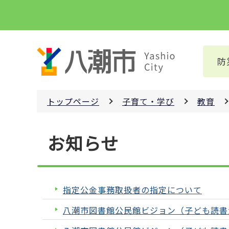
こ
の
ペ
ー
防
ジ
の
先
トップページ
子育て・学び
教育
頭
で
本
す
お知らせ
文
こ
こ
か
指定公金事務取扱者の指定について
ら
八潮市図書館公民館ビジョン（子ども読書