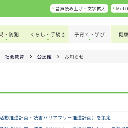
音声読み上げ・文字拡大
Multi
災・防犯
くらし・手続き
子育て・学び
健
社会教育
公民館
お知らせ
活動推進計画・読書バリアフリー推進計画）を策定