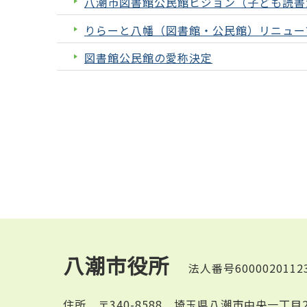
八潮市図書館公民館ビジョン（子ども読書
りらーと八幡（図書館・公民館）リニュー
図書館公民館の愛称決定
八潮市役所
法人番号6000020112
住所
〒340-8588 埼玉県八潮市中央一丁目