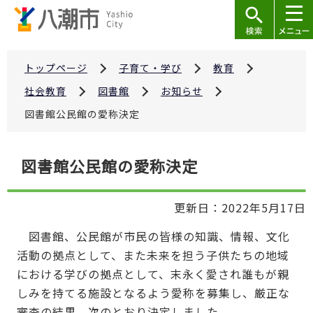
こ
の
ペ
ー
トップページ
子育て・学び
教育
ジ
社会教育
図書館
お知らせ
の
図書館公民館の愛称決定
先
頭
本
で
図書館公民館の愛称決定
文
す
こ
更新日：2022年5月17日
こ
か
図書館、公民館が市民の皆様の知識、情報、文化
ら
活動の拠点として、また未来を担う子供たちの地域
における学びの拠点として、末永く愛され誰もが親
しみを持てる施設となるよう愛称を募集し、厳正な
審査の結果、次のとおり決定しました。