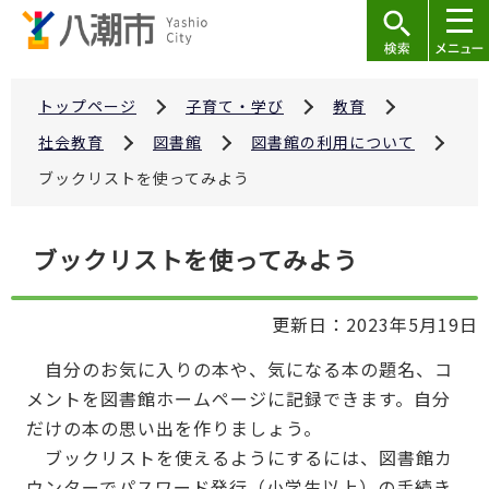
こ
の
ペ
ー
トップページ
子育て・学び
教育
ジ
社会教育
図書館
図書館の利用について
の
ブックリストを使ってみよう
先
頭
本
で
ブックリストを使ってみよう
文
す
こ
更新日：2023年5月19日
こ
か
自分のお気に入りの本や、気になる本の題名、コ
ら
メントを図書館ホームページに記録できます。自分
だけの本の思い出を作りましょう。
ブックリストを使えるようにするには、図書館カ
ウンターでパスワード発行（小学生以上）の手続き