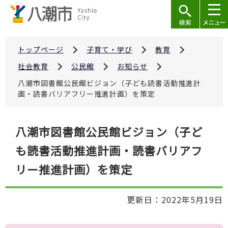
こ
の
ペ
ー
トップページ
子育て・学び
教育
ジ
社会教育
公民館
お知らせ
の
八潮市図書館公民館ビジョン（子ども読書活動推進計
先
画・読書バリアフリー推進計画）を策定
頭
で
本
八潮市図書館公民館ビジョン（子ど
す
文
も読書活動推進計画・読書バリアフ
こ
こ
リー推進計画）を策定
か
ら
更新日：2022年5月19日