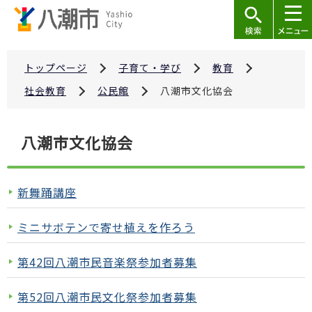
こ
の
ペ
ー
トップページ
子育て・学び
教育
ジ
社会教育
公民館
八潮市文化協会
の
先
本
八潮市文化協会
頭
文
で
こ
す
こ
新舞踊講座
か
ら
ミニサボテンで寄せ植えを作ろう
第42回八潮市民音楽祭参加者募集
第52回八潮市民文化祭参加者募集